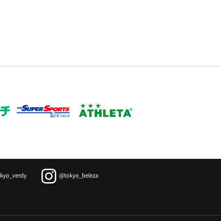
kyo_verdy
@tokyo_beleza