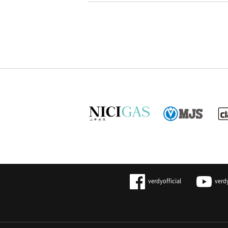
verdyofficial
verd