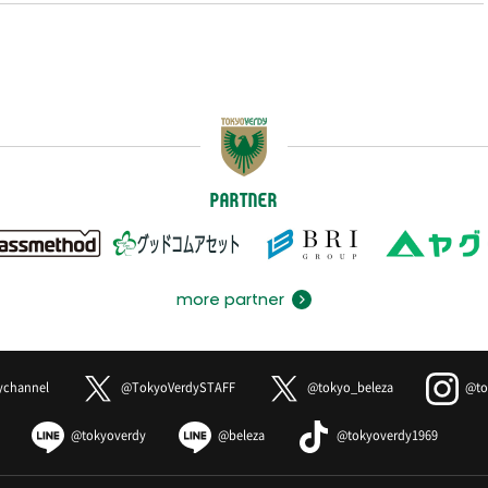
PARTNER
more partner
ychannel
@TokyoVerdySTAFF
@tokyo_beleza
@to
@tokyoverdy
@beleza
@tokyoverdy1969