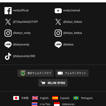
verdyofficial
verdychannel
@TokyoVerdySTAFF
@tokyo_beleza
@tokyo_verdy
@tokyo_beleza
@tokyoverdy
@beleza
@tokyoverdy1969
東京ヴェルディクラブ
ヴェルディチケット
ONLINE STORE
日本語
English
Español
Português
ภาษาไทย
Indonesian