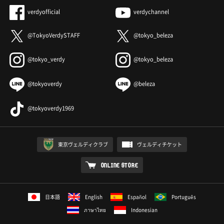
verdyofficial
verdychannel
@TokyoVerdySTAFF
@tokyo_beleza
@tokyo_verdy
@tokyo_beleza
@tokyoverdy
@beleza
@tokyoverdy1969
東京ヴェルディクラブ
ヴェルディチケット
ONLINE STORE
日本語
English
Español
Português
ภาษาไทย
Indonesian