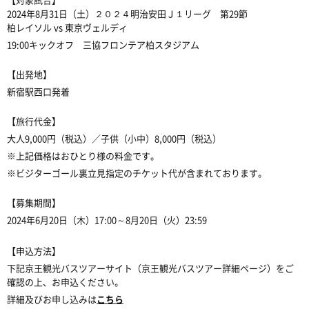
2024年8月31日（土）２０２４明治安田Ｊ１リーグ 第29節
柏レイソル vs 東京ヴェルディ
19:00キックオフ 三協フロンテア柏スタジアム
【出発地】
新宿駅西口発着
【旅行代金】
大人
9,000円（税込）／子供（小中）8,000円（税
込）
※上記価格はおひとり様の料金です。
※ビジターゴール裏立見指定のチケット代が含まれております。
【募集期間】
2024年6月20日（木）17:00～8月20日（火）
23:59
【申込方法】
下記京王観光バスツアーサイト（京王観光バスツアー詳細ページ）をご
確認の上、お申込ください。
詳細及びお申し込みは
こちら