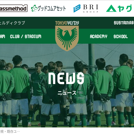
ェルディクラブ
SUSTAINAB
EAM
CLUB / STADIUM
ACADEMY
SCHOOL
NEWS
ニュース
ヴェルディガスでんき 新規・既存ユーザー向けキャンペーン！！ 7/6（土）セレッソ大阪戦 フェアプレーフラッグベアラー募集！