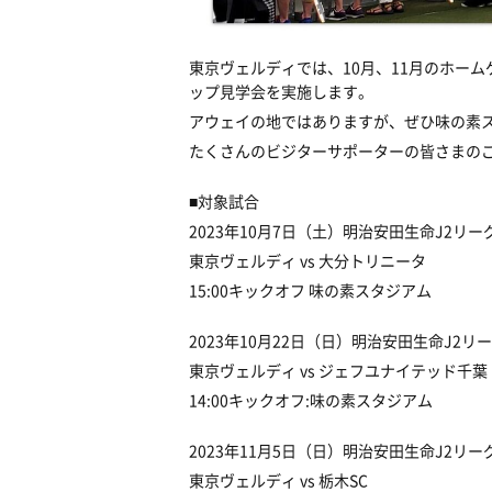
東京ヴェルディでは、
10
月、
11
月のホーム
ップ見学会を実施します。
アウェイの地ではありますが、ぜひ味の素
たくさんのビジターサポーターの皆さまの
■
対象試合
2023
年
10
月
7
日（土）明治安田生命
J2
リーグ
東京ヴェルディ
vs
大分トリニータ
15:
00
キックオフ 味の素スタジアム
2023
年
10
月
22
日（日）明治安田生命
J2
リー
東京ヴェルディ
vs
ジェフユナイテッド千葉
14:
00
キックオフ:味の素スタジアム
2023
年
11
月
5
日（日）明治安田生命
J2
リーグ
東京ヴェルディ
vs
栃木
SC