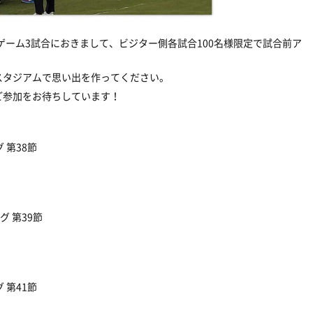
ゲーム
3
試合におきまして、ビジター側各試合
100
名様限定で試合前ア
スタジアムで思い出を作ってください。
ご参加をお待ちしています！
 第
38
節
グ 第
39
節
 第
41
節