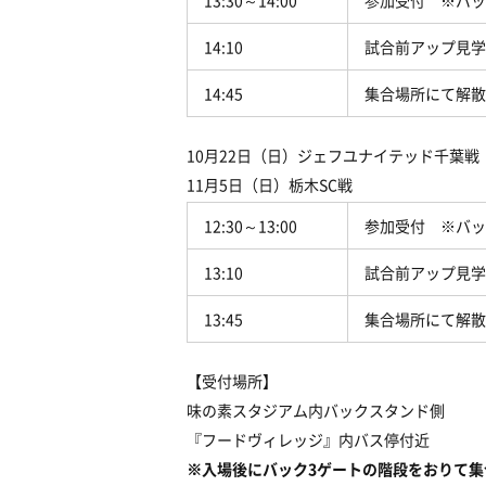
13:30
～
14:00
参加受付
※
バッ
14:10
試合前アップ見学
14:45
集合場所にて解散
10
月
22
日（日）ジェフユナイテッド千葉戦
11
月
5
日（日）栃木
SC
戦
12:30
～
13:00
参加受付
※
バッ
13:10
試合前アップ見学
13:45
集合場所にて解散
【受付場所】
味の素スタジアム内バックスタンド側
『フードヴィレッジ』内バス停付近
※
入場後にバック
3
ゲートの階段をおりて集