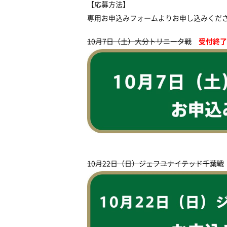
【応募方法】
専用お申込みフォームよりお申し込みくだ
10
月
7
日（土）大分トリニータ戦
受付終了
10
月
22
日（日）ジェフユナイテッド千葉戦