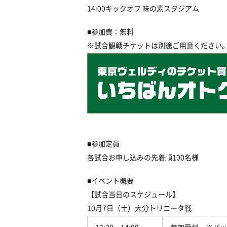
14:
00
キックオフ 味の素スタジアム
■
参加費：無料
※
試合観戦チケットは別途ご用意ください
■
参加定員
各試合お申し込みの先着順
100
名様
■
イベント概要
【試合当日のスケジュール】
10
月
7
日（土）大分トリニータ戦