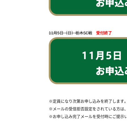
11
月
5
日（日）栃木
SC
戦
受付終了
※
定員になり次第お申し込みを終了します
※
メールの受信拒否設定をされている方は
※
お申し込み完了メールを受付時にご提示