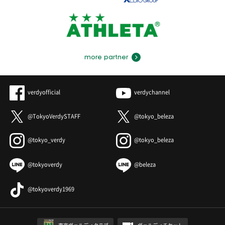
more partner
verdyofficial
verdychannel
@TokyoVerdySTAFF
@tokyo_beleza
@tokyo_verdy
@tokyo_beleza
@tokyoverdy
@beleza
@tokyoverdy1969