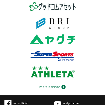
more partner
verdyofficial
verdychannel