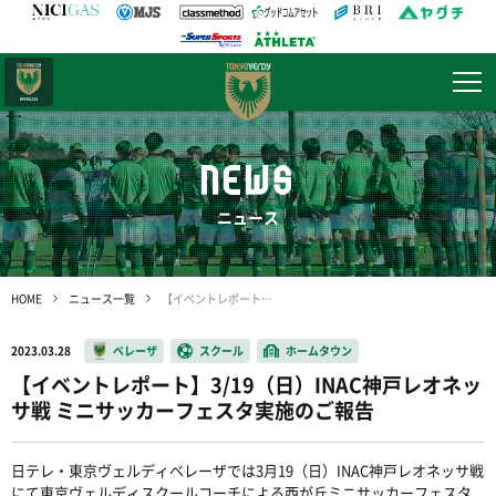
日テレ・
東京ベレーザ
NEWS
ニュース
HOME
ニュース一覧
【イベントレポート】3/19（日）INAC神戸レオネッサ戦 ミニサッカーフェスタ実施のご報告
2023.03.28
ベレーザ
スクール
ホームタウン
【イベントレポート】3/19（日）INAC神戸レオネッ
サ戦 ミニサッカーフェスタ実施のご報告
日テレ・東京ヴェルディベレーザでは
3
月
19（
日）
INAC
神戸レオネッサ戦
にて東京ヴェルディスクールコーチによる西が丘ミニサッカーフェスタ