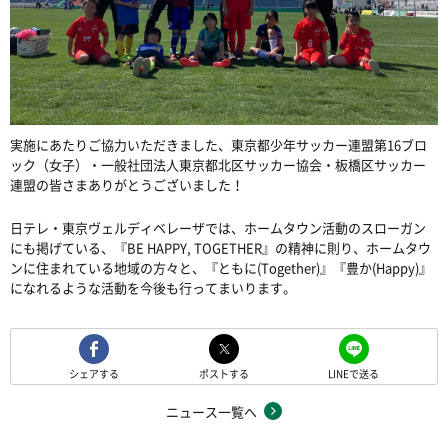
実施にあたりご協力いただきました、東京都少年サッカー連盟第
16
ブロ
ック（女子）・一般社団法人東京都北区サッカー協会・板橋区サッカー
連盟の皆さまありがとうございました！
日テレ・東京ヴェルディベレーザでは、ホームタウン活動のスローガン
にも掲げている、『
BE HAPPY, TOGETHER
』の精神に則り、ホームタウ
ンに住まれている地域の方々と、『ともに
(Together)
』『豊か
(Happy)
』
になれるような活動を今後も行ってまいります。
シェアする
ポストする
LINEで送る
ニュース一覧へ