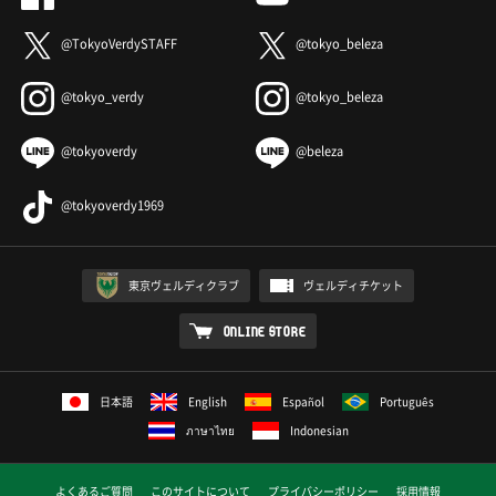
@TokyoVerdySTAFF
@tokyo_beleza
@tokyo_verdy
@tokyo_beleza
@tokyoverdy
@beleza
@tokyoverdy1969
東京ヴェルディクラブ
ヴェルディチケット
ONLINE STORE
日本語
English
Español
Português
ภาษาไทย
Indonesian
よくあるご質問
このサイトについて
プライバシーポリシー
採用情報