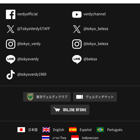
verdyofficial
verdychannel
@TokyoVerdySTAFF
@tokyo_beleza
@tokyo_verdy
@tokyo_beleza
@tokyoverdy
@beleza
@tokyoverdy1969
東京ヴェルディクラブ
ヴェルディチケット
ONLINE STORE
日本語
English
Español
Português
ภาษาไทย
Indonesian