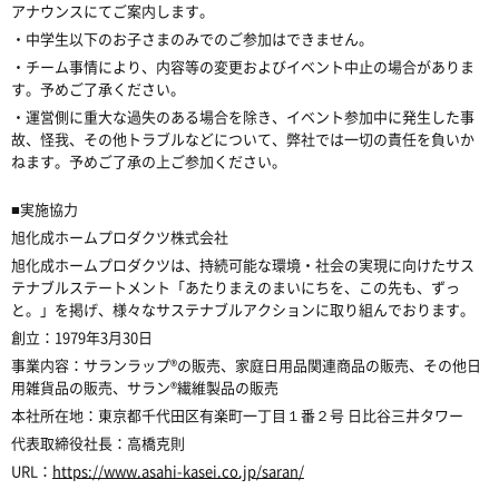
アナウンスにてご案内します。
・中学生以下のお子さまのみでのご参加はできません。
・チーム事情により、内容等の変更およびイベント中止の場合がありま
す。予めご了承ください。
・運営側に重大な過失のある場合を除き、イベント参加中に発生した事
故、怪我、その他トラブルなどについて、弊社では一切の責任を負いか
ねます。予めご了承の上ご参加ください。
■実施協力
旭化成ホームプロダクツ株式会社
旭化成ホームプロダクツは、持続可能な環境・社会の実現に向けたサス
テナブルステートメント「あたりまえのまいにちを、この先も、ずっ
と。」を掲げ、様々なサステナブルアクションに取り組んでおります。
創立：1979年3月30日
事業内容：サランラップ®の販売、家庭日用品関連商品の販売、その他日
用雑貨品の販売、サラン®繊維製品の販売
本社所在地：東京都千代田区有楽町一丁目１番２号 日比谷三井タワー
代表取締役社長：高橋克則
URL：
https://www.asahi-kasei.co.jp/saran/