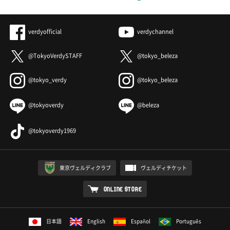
verdyofficial
verdychannel
@TokyoVerdySTAFF
@tokyo_beleza
@tokyo_verdy
@tokyo_beleza
@tokyoverdy
@beleza
@tokyoverdy1969
東京ヴェルディクラブ
ヴェルディチケット
ONLINE STORE
日本語
English
Español
Português