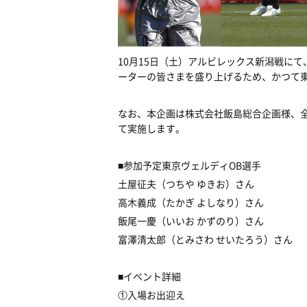
10月15日（土）アルビレックス新潟戦に
ーターの皆さまを盛り上げるため、かつて東
なお、本企画は株式会社飯島総合企画様、全面ご協力
て実施します。
■参加予定東京ヴェルディOB選手
土屋征夫（
つちや ゆきお
）さん
高木義成（たかぎ よしなり）さん
飯尾一慶（いいお かずのり）さん
富澤清太郎（
とみさわ せいたろう
）さん
■イベント詳細
①入場お出迎え