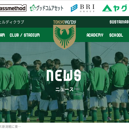
ェルディクラブ
SUSTAINAB
EAM
CLUB / STADIUM
ACADEMY
SCHOOL
NEWS
ニュース
10/15（土）アルビレックス新潟戦に東京ヴェルディOB選手4名が来場決定！