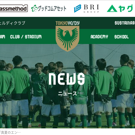
ェルディクラブ
SUSTAINAB
EAM
CLUB / STADIUM
ACADEMY
SCHOOL
NEWS
ニュース
【大人対象】 8/15（日）『真夏のエンジョイサッカー』および『サッカー教え方講習会』開催のお知らせ