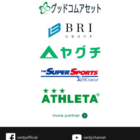
more partner
verdyofficial
verdychannel