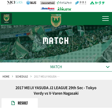
日テレ・
東京ベレーザ
MATCH
MATCH
HOME
SCHEDULE
2017 MEIJI YASUDA J2 LEAGUE 29th Sec
2017 MEIJI YASUDA J2 LEAGUE 29th Sec - Tokyo
Verdy vs V-Varen Nagasaki
RESULT