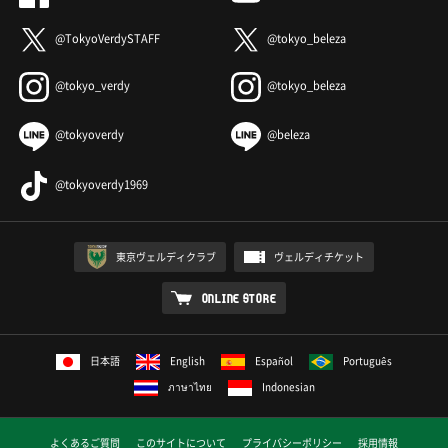
@TokyoVerdySTAFF
@tokyo_beleza
@tokyo_verdy
@tokyo_beleza
@tokyoverdy
@beleza
@tokyoverdy1969
東京ヴェルディクラブ
ヴェルディチケット
ONLINE STORE
日本語
English
Español
Português
ภาษาไทย
Indonesian
よくあるご質問
このサイトについて
プライバシーポリシー
採用情報