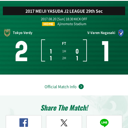
2017 MEIJI YASUDA J2 LEAGUE 29th Sec
2017.08.20 [Sun] 18:30 KICK OFF
Ajinomoto Stadium
HOME
Tokyo Verdy
V-Varen Nagasaki
2
1
FT
1
0
1H
1
1
2H
Official Match Info
Share The Match!