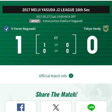
2017 MEIJI YASUDA J2 LEAGUE 16th Sec
2017.05.27 [Sat] 19:00 KICK OFF
transcosmos Stadium Nagasaki
AWAY
V-Varen Nagasaki
Tokyo Verdy
1
0
FT
1
0
1H
0
0
2H
Official Match Info
Share The Match!