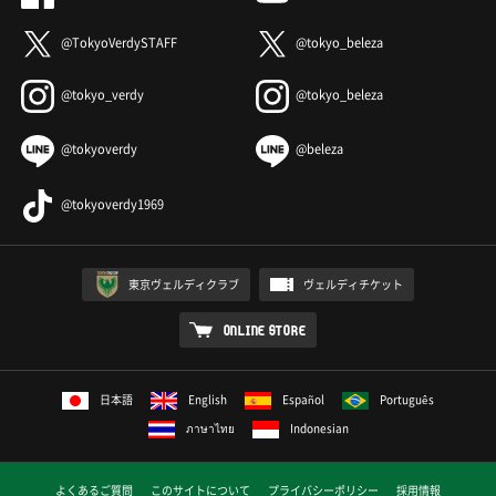
@TokyoVerdySTAFF
@tokyo_beleza
@tokyo_verdy
@tokyo_beleza
@tokyoverdy
@beleza
@tokyoverdy1969
東京ヴェルディクラブ
ヴェルディチケット
ONLINE STORE
日本語
English
Español
Português
ภาษาไทย
Indonesian
よくあるご質問
このサイトについて
プライバシーポリシー
採用情報