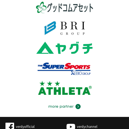
more partner
verdyofficial
verdychannel