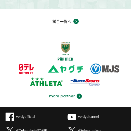
試合一覧へ
PARTNER
more partner
verdyofficial
verdychannel
@TokyoVerdySTAFF
@tokyo_beleza