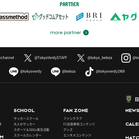
PARTNER
more partner
ychannel
@TokyoVerdySTAFF
@tokyo_beleza
@to
@tokyoverdy
@beleza
@tokyoverdy1969
日
SCHOOL
FAN ZONE
NEW
サッカースクール
ファンクラブ
録
大人のサッカー
FC会員専用コンテンツ
CALE
スポーツ＆SDGs普及活動
グッズ
スクールカレンダー
エンタメコンテンツ
UM
MATC