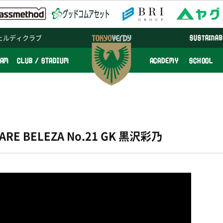
ェルディクラブ
SUSTAINAB
EAM
CLUB / STADIUM
ACADEMY
SCHOOL
E ARE BELEZA No.21 GK 黒沢彩乃