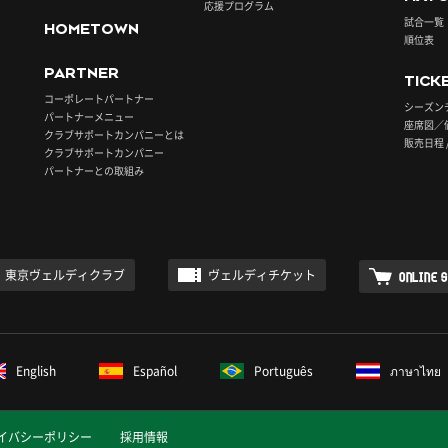
応援プログラム
試合一覧
HOMETOWN
順位表
PARTNER
TICK
コーポレートパートナー
シーズン
パートナーメニュー
座席図／
クラブサポートカンパニーとは
販売日程 
クラブサポートカンパニー
パートナーとの取組み
東京ヴェルディクラブ
ヴェルディチケット
ONLINE 
English
Español
Português
ภาษาไทย
イバシーポリシー
採用情報