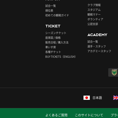
クラブ情報
試合一覧
スタジアム
順位表
観戦マナー
初めての観戦ガイド
ボランティア
公認支部
TICKET
シーズンチケット
ACADEMY
座席図 / 価格
試合一覧
販売日程 / 購入方法
選手・スタッフ
車いす席
アカデミースタッフ
各種チケット
BUY TICKETS（ENGLISH）
日本語
よくあるご質問
このサイトについて
プラ