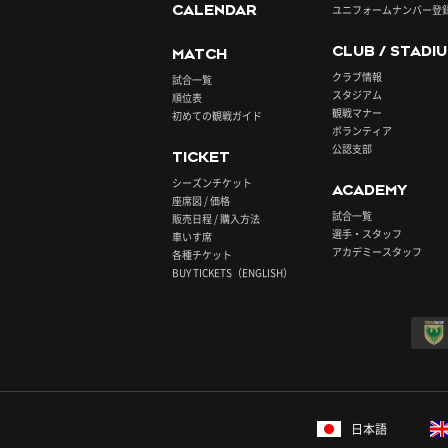
CALENDAR
ユニフォームナンバー登
CLUB / STADI
MATCH
クラブ情報
試合一覧
スタジアム
順位表
観戦マナー
初めての観戦ガイド
ボランティア
公認支部
TICKET
シーズンチケット
ACADEMY
座席図 / 価格
試合一覧
販売日程 / 購入方法
選手・スタッフ
車いす席
アカデミースタッフ
各種チケット
BUY TICKETS（ENGLISH）
日本語