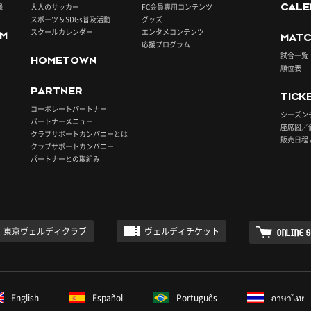
録
大人のサッカー
FC会員専用コンテンツ
CALE
スポーツ＆SDGs普及活動
グッズ
スクールカレンダー
エンタメコンテンツ
UM
MATC
応援プログラム
試合一覧
HOMETOWN
順位表
PARTNER
TICK
コーポレートパートナー
シーズン
パートナーメニュー
座席図／
クラブサポートカンパニーとは
販売日程 
クラブサポートカンパニー
パートナーとの取組み
東京ヴェルディクラブ
ヴェルディチケット
ONLINE 
English
Español
Português
ภาษาไทย