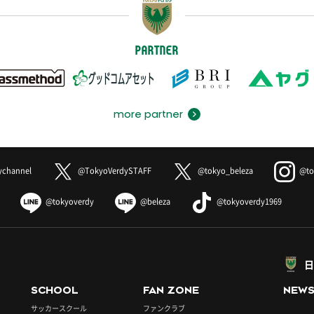
PARTNER
more partner
ychannel
@TokyoVerdySTAFF
@tokyo_beleza
@to
@tokyoverdy
@beleza
@tokyoverdy1969
日
SCHOOL
FAN ZONE
NEW
サッカースクール
ファンクラブ