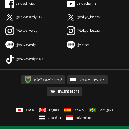
verdyofficial
verdychannel
@TokyoVerdySTAFF
@tokyo_beleza
@tokyo_verdy
@tokyo_beleza
@tokyoverdy
@beleza
@tokyoverdy1969
東京ヴェルディクラブ
ヴェルディチケット
ONLINE STORE
日本語
English
Español
Português
ภาษาไทย
Indonesian