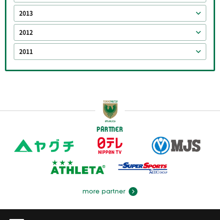
2013
2012
2011
PARTNER
more partner